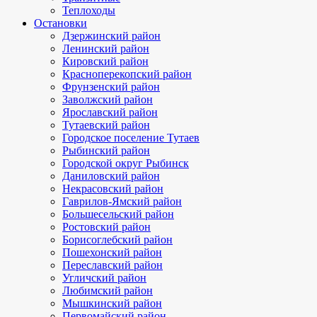
Теплоходы
Остановки
Дзержинский район
Ленинский район
Кировский район
Красноперекопский район
Фрунзенский район
Заволжский район
Ярославский район
Тутаевский район
Городское поселение Тутаев
Рыбинский район
Городской округ Рыбинск
Даниловский район
Некрасовский район
Гаврилов-Ямский район
Большесельский район
Ростовский район
Борисоглебский район
Пошехонский район
Переславский район
Угличский район
Любимский район
Мышкинский район
Первомайский район