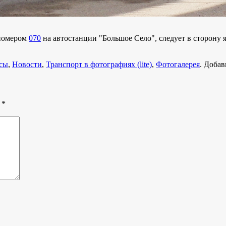
 номером
070
на автостанции "Большое Село", следует в сторону яр
сы
,
Новости
,
Транспорт в фотографиях (lite)
,
Фотогалерея
. Добав
ы
*