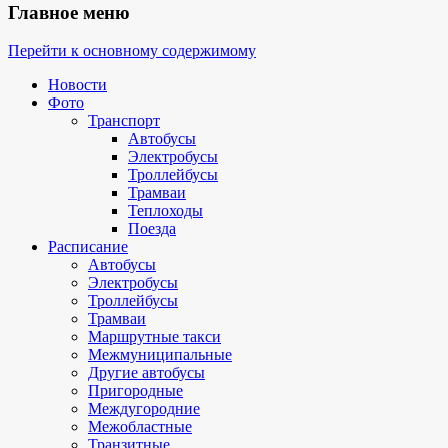
Главное меню
Перейти к основному содержимому
Новости
Фото
Транспорт
Автобусы
Электробусы
Троллейбусы
Трамваи
Теплоходы
Поезда
Расписание
Автобусы
Электробусы
Троллейбусы
Трамваи
Маршрутные такси
Межмуниципальные
Другие автобусы
Пригородные
Междугородние
Межобластные
Транзитные