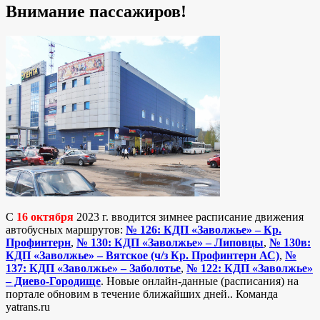
Внимание пассажиров!
C
16 октября
2023 г. вводится зимнее расписание движения
автобусных маршрутов:
№ 126: КДП «Заволжье» – Кр.
Профинтерн
,
№ 130: КДП «Заволжье» – Липовцы
,
№ 130в:
КДП «Заволжье» – Вятское (ч/з Кр. Профинтерн АС)
,
№
137: КДП «Заволжье» – Заболотье
,
№ 122: КДП «Заволжье»
– Диево-Городище
. Новые онлайн-данные (расписания) на
портале обновим в течение ближайших дней.. Команда
yatrans.ru