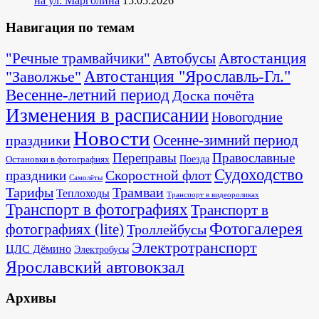
на ул. Марголина
15.05.2026
Навигация по темам
Автостанция
"Речные трамвайчики"
Автобусы
"Заволжье"
Автостанция "Ярославль-Гл."
Весенне-летний период
Доска почёта
Изменения в расписании
Новогодние
Новости
Осенне-зимний период
праздники
Переправы
Православные
Поезда
Остановки в фотографиях
Судоходство
Скоростной флот
праздники
Самолёты
Тарифы
Трамваи
Теплоходы
Транспорт в видеороликах
Транспорт в фотографиях
Транспорт в
Фотогалерея
фотографиях (lite)
Троллейбусы
Электротранспорт
ЦЛС Дёмино
Электробусы
Ярославский автовокзал
Архивы