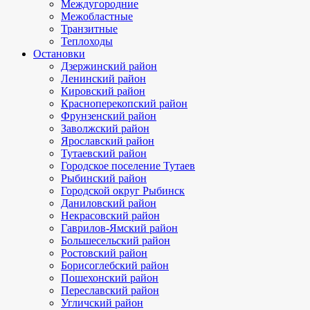
Междугородние
Межобластные
Транзитные
Теплоходы
Остановки
Дзержинский район
Ленинский район
Кировский район
Красноперекопский район
Фрунзенский район
Заволжский район
Ярославский район
Тутаевский район
Городское поселение Тутаев
Рыбинский район
Городской округ Рыбинск
Даниловский район
Некрасовский район
Гаврилов-Ямский район
Большесельский район
Ростовский район
Борисоглебский район
Пошехонский район
Переславский район
Угличский район