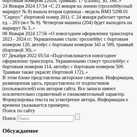
бортовым номером 22026, трамваи: 17 (салон), 30, 186..»
24 Января 2024 17:54
«С 23 января на линию (троллейбусный
маршрут № 8) вышла вторая единица - модель ВМЗ 5298.01
"Сириус" (бортовой номер 201). С 24 января работает третья
ед. - 203 (м-т № 9). Четвертая машина (204) будет выходить на
маршрут № 3..»
08 Января 2024 17:56
«О новогоднем оформлении транспорта
2023 - 2024 гг. Украшенными стали: троллейбус с бортовым
номером 120, автобус с бортовым номером 341 и 509, трамвай
(бортовой 30)..»
07 Декабря 2022 05:54
«Подготавливается новогоднее
оформление транспорта. Украшенными станут троллейбус с
бортовым номером 114, автобус с бортовым номером 509.
Трамваи также украсят (бортовой 172)..»
В этом блоке представлены авторские сведения. Информация,
размещенная здесь, предоставлена от подписчиков
(пользователей) или авторов сайта. Все записи имеют
исключительно справочный и ознакомительный характер.
Формулировка текста на усмотрение автора. Информация о
времени указывается примерно.
Поиск по сайту
Поиск
Обсуждаемое