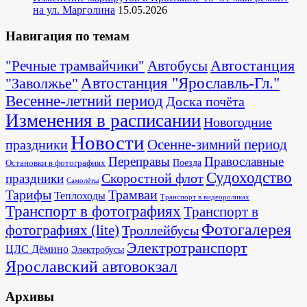
на ул. Марголина
15.05.2026
Навигация по темам
Автостанция
"Речные трамвайчики"
Автобусы
"Заволжье"
Автостанция "Ярославль-Гл."
Весенне-летний период
Доска почёта
Изменения в расписании
Новогодние
Новости
Осенне-зимний период
праздники
Переправы
Православные
Поезда
Остановки в фотографиях
Судоходство
Скоростной флот
праздники
Самолёты
Тарифы
Трамваи
Теплоходы
Транспорт в видеороликах
Транспорт в фотографиях
Транспорт в
Фотогалерея
фотографиях (lite)
Троллейбусы
Электротранспорт
ЦЛС Дёмино
Электробусы
Ярославский автовокзал
Архивы