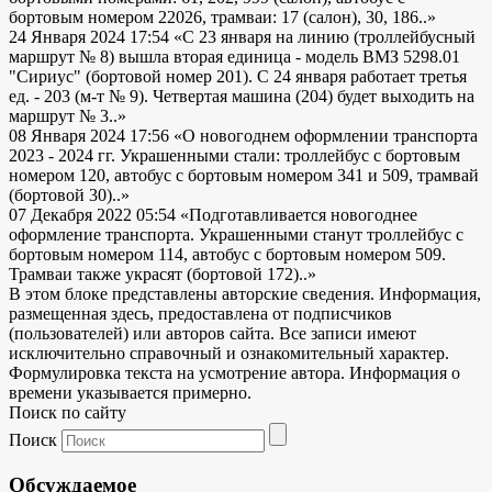
бортовым номером 22026, трамваи: 17 (салон), 30, 186..»
24 Января 2024 17:54
«С 23 января на линию (троллейбусный
маршрут № 8) вышла вторая единица - модель ВМЗ 5298.01
"Сириус" (бортовой номер 201). С 24 января работает третья
ед. - 203 (м-т № 9). Четвертая машина (204) будет выходить на
маршрут № 3..»
08 Января 2024 17:56
«О новогоднем оформлении транспорта
2023 - 2024 гг. Украшенными стали: троллейбус с бортовым
номером 120, автобус с бортовым номером 341 и 509, трамвай
(бортовой 30)..»
07 Декабря 2022 05:54
«Подготавливается новогоднее
оформление транспорта. Украшенными станут троллейбус с
бортовым номером 114, автобус с бортовым номером 509.
Трамваи также украсят (бортовой 172)..»
В этом блоке представлены авторские сведения. Информация,
размещенная здесь, предоставлена от подписчиков
(пользователей) или авторов сайта. Все записи имеют
исключительно справочный и ознакомительный характер.
Формулировка текста на усмотрение автора. Информация о
времени указывается примерно.
Поиск по сайту
Поиск
Обсуждаемое