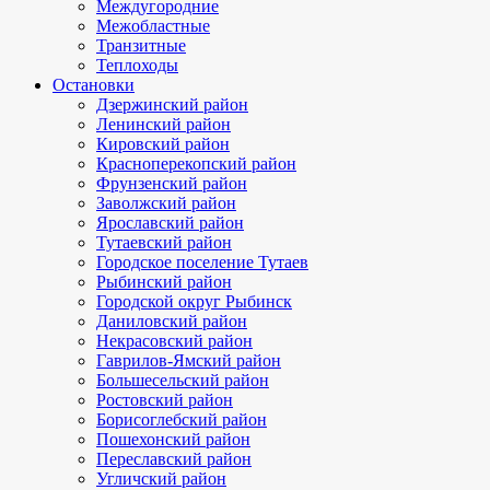
Междугородние
Межобластные
Транзитные
Теплоходы
Остановки
Дзержинский район
Ленинский район
Кировский район
Красноперекопский район
Фрунзенский район
Заволжский район
Ярославский район
Тутаевский район
Городское поселение Тутаев
Рыбинский район
Городской округ Рыбинск
Даниловский район
Некрасовский район
Гаврилов-Ямский район
Большесельский район
Ростовский район
Борисоглебский район
Пошехонский район
Переславский район
Угличский район