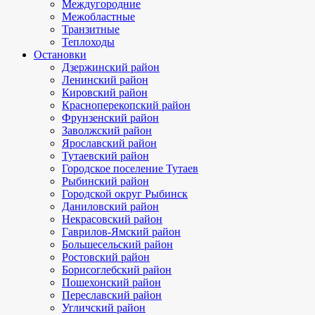
Междугородние
Межобластные
Транзитные
Теплоходы
Остановки
Дзержинский район
Ленинский район
Кировский район
Красноперекопский район
Фрунзенский район
Заволжский район
Ярославский район
Тутаевский район
Городское поселение Тутаев
Рыбинский район
Городской округ Рыбинск
Даниловский район
Некрасовский район
Гаврилов-Ямский район
Большесельский район
Ростовский район
Борисоглебский район
Пошехонский район
Переславский район
Угличский район