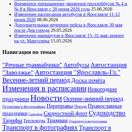
Временное прекращение движения троллейбусов № 4 и
№ 8 в Ярославле с 20 июня 2026 года
25.06.2026
Изменение расписания автобусов в Ярославле 11-12
июня 2026
08.06.2026
Дополнительные вечерние рейсы в Ярославле 30 мая
после Дня города
29.05.2026
Изменение маршрутов в Ярославле 15–31 мая: ремонт
на ул. Марголина
15.05.2026
Навигация по темам
Автостанция
"Речные трамвайчики"
Автобусы
"Заволжье"
Автостанция "Ярославль-Гл."
Весенне-летний период
Доска почёта
Изменения в расписании
Новогодние
Новости
Осенне-зимний период
праздники
Переправы
Православные
Поезда
Остановки в фотографиях
Судоходство
Скоростной флот
праздники
Самолёты
Тарифы
Трамваи
Теплоходы
Транспорт в видеороликах
Транспорт в фотографиях
Транспорт в