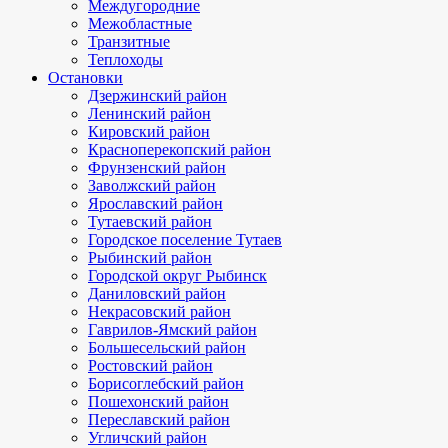
Междугородние
Межобластные
Транзитные
Теплоходы
Остановки
Дзержинский район
Ленинский район
Кировский район
Красноперекопский район
Фрунзенский район
Заволжский район
Ярославский район
Тутаевский район
Городское поселение Тутаев
Рыбинский район
Городской округ Рыбинск
Даниловский район
Некрасовский район
Гаврилов-Ямский район
Большесельский район
Ростовский район
Борисоглебский район
Пошехонский район
Переславский район
Угличский район