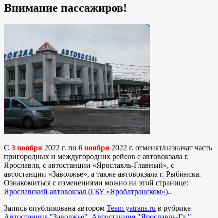
Внимание пассажиров!
С
3 ноября
2022 г. по
6 ноября
2022 г. отменят/назначат часть
пригородных и междугородних рейсов с автовокзала г.
Ярославля, с автостанции «Ярославль-Главный», с
автостанции «Заволжье», а также автовокзала г. Рыбинска.
Ознакомиться с изменениями можно на этой странице:
Ярославский автовокзал (ГБУ «Яроблтранском»)
.
.
Запись опубликована автором
Team yatrans.ru
в рубрике
Автостанция "Заволжье"
,
Автостанция "Ярославль-Гл."
,