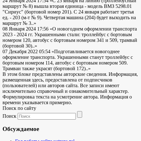
24 Января 2024 17:54
«С 23 января на линию (троллейбусный
маршрут № 8) вышла вторая единица - модель ВМЗ 5298.01
"Сириус" (бортовой номер 201). С 24 января работает третья
ед. - 203 (м-т № 9). Четвертая машина (204) будет выходить на
маршрут № 3..»
08 Января 2024 17:56
«О новогоднем оформлении транспорта
2023 - 2024 гг. Украшенными стали: троллейбус с бортовым
номером 120, автобус с бортовым номером 341 и 509, трамвай
(бортовой 30)..»
07 Декабря 2022 05:54
«Подготавливается новогоднее
оформление транспорта. Украшенными станут троллейбус с
бортовым номером 114, автобус с бортовым номером 509.
Трамваи также украсят (бортовой 172)..»
В этом блоке представлены авторские сведения. Информация,
размещенная здесь, предоставлена от подписчиков
(пользователей) или авторов сайта. Все записи имеют
исключительно справочный и ознакомительный характер.
Формулировка текста на усмотрение автора. Информация о
времени указывается примерно.
Поиск по сайту
Поиск
Обсуждаемое