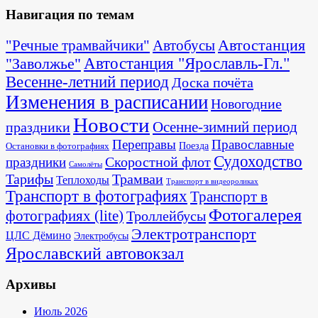
Навигация по темам
Автостанция
"Речные трамвайчики"
Автобусы
"Заволжье"
Автостанция "Ярославль-Гл."
Весенне-летний период
Доска почёта
Изменения в расписании
Новогодние
Новости
Осенне-зимний период
праздники
Переправы
Православные
Поезда
Остановки в фотографиях
Судоходство
Скоростной флот
праздники
Самолёты
Тарифы
Трамваи
Теплоходы
Транспорт в видеороликах
Транспорт в фотографиях
Транспорт в
Фотогалерея
фотографиях (lite)
Троллейбусы
Электротранспорт
ЦЛС Дёмино
Электробусы
Ярославский автовокзал
Архивы
Июль 2026