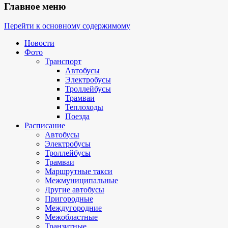
Главное меню
Перейти к основному содержимому
Новости
Фото
Транспорт
Автобусы
Электробусы
Троллейбусы
Трамваи
Теплоходы
Поезда
Расписание
Автобусы
Электробусы
Троллейбусы
Трамваи
Маршрутные такси
Межмуниципальные
Другие автобусы
Пригородные
Междугородние
Межобластные
Транзитные