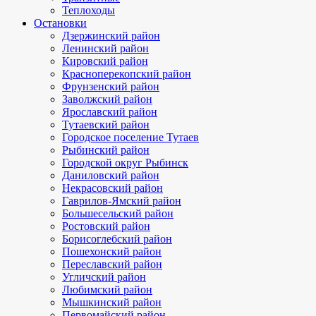
Теплоходы
Остановки
Дзержинский район
Ленинский район
Кировский район
Красноперекопский район
Фрунзенский район
Заволжский район
Ярославский район
Тутаевский район
Городское поселение Тутаев
Рыбинский район
Городской округ Рыбинск
Даниловский район
Некрасовский район
Гаврилов-Ямский район
Большесельский район
Ростовский район
Борисоглебский район
Пошехонский район
Переславский район
Угличский район
Любимский район
Мышкинский район
Первомайский район