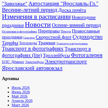
"Заволжье"
Автостанция "Ярославль-Гл."
Весенне-летний период
Доска почёта
Изменения в расписании
Новогодние
Новости
Осенне-зимний период
праздники
Переправы
Православные
Поезда
Остановки в фотографиях
Судоходство
Скоростной флот
праздники
Самолёты
Тарифы
Трамваи
Теплоходы
Транспорт в видеороликах
Транспорт в фотографиях
Транспорт в
Фотогалерея
фотографиях (lite)
Троллейбусы
Электротранспорт
ЦЛС Дёмино
Электробусы
Ярославский автовокзал
Архивы
Июль 2026
Июнь 2026
Май 2026
Апрель 2026
Март 2026