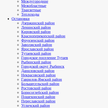
Междугородние
Межобластные
Транзитные
Теплоходы
Остановки
Дзержинский район
Ленинский район
Кировский район
Красноперекопский район
Фрунзенский район
Заволжский район
Ярославский район
Тутаевский район
Городское поселение Тутаев
Рыбинский район
Городской округ Рыбинск
Даниловский район
Некрасовский район
Гаврилов-Ямский район
Большесельский район
Ростовский район
Борисоглебский район
Пошехонский район
Переславский район
Угличский район