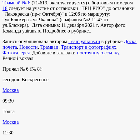
Трамвай № 6
(
71-619
,
эксплуатируется
) с бортовым номером
18
следует на участке от остановки "ТРЦ РИО" до остановки
"Лакокраска (пр-т Октября)" в 12:06 по маршруту:
"ул.Блюхера - ул.Чкалова" (графиком №2 11:47 от
ул.Блюхера).. Дата снимка: 11 декабря 2021 г. Автор фото:
Команда yatrans.ru
Подробнее о рубрике..
Запись опубликована автором
Team yatrans.ru
в рубрике
Доска
почёта
,
Новости
,
Трамваи
,
Транспорт в фотографиях
,
Фотогалерея
. Добавьте в закладки
постоянную ссылку
.
Речной вокзал
Причал № 6 (№ 8):
сегодня: Воскресенье
Москва
09:30
Толга
Москва
11:30