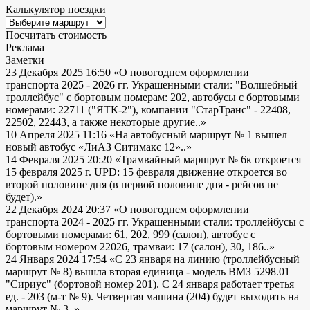
Калькулятор поездки
Посчитать стоимость
Реклама
Заметки
23 Декабря 2025 16:50
«О новогоднем оформлении
транспорта 2025 - 2026 гг. Украшенными стали: "Волшебный
троллейбус" с бортовым номерам: 202, автобусы с бортовыми
номерами: 22711 ("ЯТК-2"), компании "СтарТранс" - 22408,
22502, 22443, а также некоторые другие..»
10 Апреля 2025 11:16
«На автобусный маршрут № 1 вышел
новый автобус «ЛиАЗ Ситимакс 12»..»
14 Февраля 2025 20:20
«Трамвайный маршрут № 6к откроется
15 февраля 2025 г. UPD: 15 февраля движение откроется во
второй половине дня (в первой половине дня - рейсов не
будет).»
22 Декабря 2024 20:37
«О новогоднем оформлении
транспорта 2024 - 2025 гг. Украшенными стали: троллейбусы с
бортовыми номерами: 61, 202, 999 (салон), автобус с
бортовым номером 22026, трамваи: 17 (салон), 30, 186..»
24 Января 2024 17:54
«С 23 января на линию (троллейбусный
маршрут № 8) вышла вторая единица - модель ВМЗ 5298.01
"Сириус" (бортовой номер 201). С 24 января работает третья
ед. - 203 (м-т № 9). Четвертая машина (204) будет выходить на
маршрут № 3..»