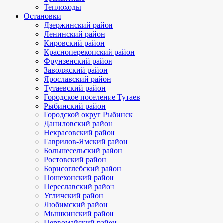
Теплоходы
Остановки
Дзержинский район
Ленинский район
Кировский район
Красноперекопский район
Фрунзенский район
Заволжский район
Ярославский район
Тутаевский район
Городское поселение Тутаев
Рыбинский район
Городской округ Рыбинск
Даниловский район
Некрасовский район
Гаврилов-Ямский район
Большесельский район
Ростовский район
Борисоглебский район
Пошехонский район
Переславский район
Угличский район
Любимский район
Мышкинский район
Первомайский район