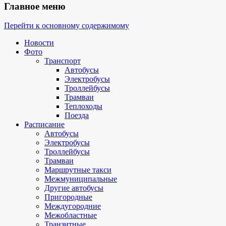
Главное меню
Перейти к основному содержимому
Новости
Фото
Транспорт
Автобусы
Электробусы
Троллейбусы
Трамваи
Теплоходы
Поезда
Расписание
Автобусы
Электробусы
Троллейбусы
Трамваи
Маршрутные такси
Межмуниципальные
Другие автобусы
Пригородные
Междугородние
Межобластные
Транзитные