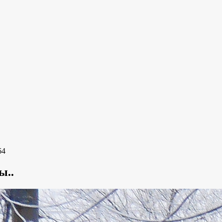
64
ы..