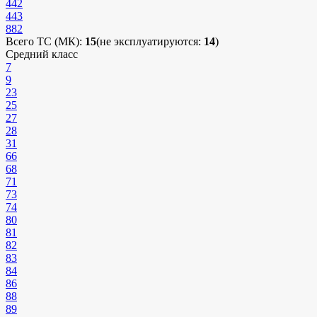
442
443
882
Всего ТС (МК):
15
(не эксплуатируются:
14
)
Средний класс
7
9
23
25
27
28
31
66
68
71
73
74
80
81
82
83
84
86
88
89