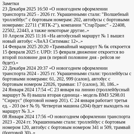
Заметки
23 Декабря 2025 16:50
«О новогоднем оформлении
транспорта 2025 - 2026 гг. Украшенными стали: "Волшебный
троллейбус" с бортовым номерам: 202, автобусы с бортовыми
номерами: 22711 ("ЯТК-2"), компании "СтарТранс" - 22408,
22502, 22443, а также некоторые другие..»
10 Апреля 2025 11:16
«На автобусный маршрут № 1 вышел
новый автобус «ЛиАЗ Ситимакс 12»..»
14 Февраля 2025 20:20
«Трамвайный маршрут № 6к откроется
15 февраля 2025 г. UPD: 15 февраля движение откроется во
второй половине дня (в первой половине дня - рейсов не
будет).»
22 Декабря 2024 20:37
«О новогоднем оформлении
транспорта 2024 - 2025 гг. Украшенными стали: троллейбусы с
бортовыми номерами: 61, 202, 999 (салон), автобус с
бортовым номером 22026, трамваи: 17 (салон), 30, 186..»
24 Января 2024 17:54
«С 23 января на линию (троллейбусный
маршрут № 8) вышла вторая единица - модель ВМЗ 5298.01
"Сириус" (бортовой номер 201). С 24 января работает третья
ед. - 203 (м-т № 9). Четвертая машина (204) будет выходить на
маршрут № 3..»
08 Января 2024 17:56
«О новогоднем оформлении транспорта
2023 - 2024 гг. Украшенными стали: троллейбус с бортовым
номером 120, автобус с бортовым номером 341 и 509, трамвай
(бортовой 30)..»