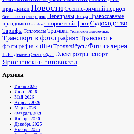
Новости
Осенне-зимний период
праздники
Переправы
Православные
Поезда
Остановки в фотографиях
Судоходство
Скоростной флот
праздники
Самолёты
Тарифы
Трамваи
Теплоходы
Транспорт в видеороликах
Транспорт в фотографиях
Транспорт в
Фотогалерея
фотографиях (lite)
Троллейбусы
Электротранспорт
ЦЛС Дёмино
Электробусы
Ярославский автовокзал
Архивы
Июль 2026
Июнь 2026
Май 2026
Апрель 2026
Март 2026
Февраль 2026
Январь 2026
Декабрь 2025
Ноябрь 2025