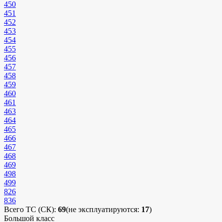
450
451
452
453
454
455
456
457
458
459
460
461
463
464
465
466
467
468
469
498
499
826
836
Всего ТС (СК):
69
(не эксплуатируются:
17
)
Большой класс