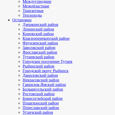
Междугородние
Межобластные
Транзитные
Теплоходы
Остановки
Дзержинский район
Ленинский район
Кировский район
Красноперекопский район
Фрунзенский район
Заволжский район
Ярославский район
Тутаевский район
Городское поселение Тутаев
Рыбинский район
Городской округ Рыбинск
Даниловский район
Некрасовский район
Гаврилов-Ямский район
Большесельский район
Ростовский район
Борисоглебский район
Пошехонский район
Переславский район
Угличский район