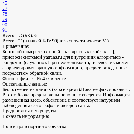
45
77
78
79
90
91
Всего ТС (БК):
6
Всего ТС (в нашей БД):
90
(не эксплуатируются:
31
)
Примечание:
Бортовой номер, указанный в квадратных скобках [...],
присвоен системой yatrans.ru для внутренних алгоритмов -
рандомно (случайно). При необходимости, перевозчик может
скорректировать данную информацию, предоставив данные
посредством обратной связи.
Фотографии ТС № 457 в ленте
Оперативные данные
Был отмечен на линиях (за всё время):
Пока не фиксировался..
В этом блоке представлены неполные сведения. Информация,
размещенная здесь, объективна и соотвествует натурным
наблюдениям фотографов и авторов сайта.
Предприятия и маршруты
Показать информацию
Поиск транспортного средства