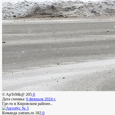
© ApTeMk@
205
0
Дата снимка:
6 февраля 2024 г.
Где-то в Кировском районе..
Команда yatrans.ru
182
0