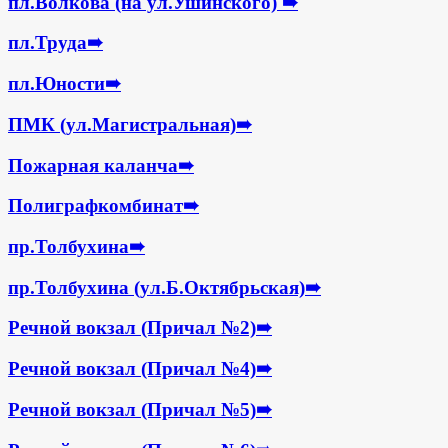
пл.Волкова (на ул.Ушинского)
➠
пл.Труда
➠
пл.Юности
➠
ПМК (ул.Магистральная)
➠
Пожарная каланча
➠
Полиграфкомбинат
➠
пр.Толбухина
➠
пр.Толбухина (ул.Б.Октябрьская)
➠
Речной вокзал (Причал №2)
➠
Речной вокзал (Причал №4)
➠
Речной вокзал (Причал №5)
➠