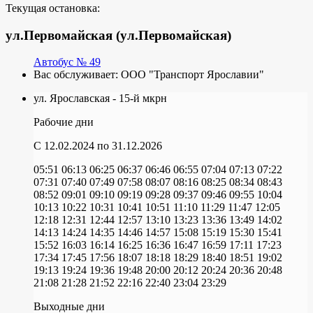
Текущая остановка:
ул.Первомайская (ул.Первомайская)
Автобус № 49
Вас обслуживает:
ООО "Транспорт Ярославии"
ул. Ярославская - 15-й мкрн
Рабочие дни
C 12.02.2024
по 31.12.2026
05:51
06:13
06:25
06:37
06:46
06:55
07:04
07:13
07:22
07:31
07:40
07:49
07:58
08:07
08:16
08:25
08:34
08:43
08:52
09:01
09:10
09:19
09:28
09:37
09:46
09:55
10:04
10:13
10:22
10:31
10:41
10:51
11:10
11:29
11:47
12:05
12:18
12:31
12:44
12:57
13:10
13:23
13:36
13:49
14:02
14:13
14:24
14:35
14:46
14:57
15:08
15:19
15:30
15:41
15:52
16:03
16:14
16:25
16:36
16:47
16:59
17:11
17:23
17:34
17:45
17:56
18:07
18:18
18:29
18:40
18:51
19:02
19:13
19:24
19:36
19:48
20:00
20:12
20:24
20:36
20:48
21:08
21:28
21:52
22:16
22:40
23:04
23:29
Выходные дни