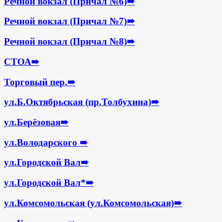
Речной вокзал (Причал №6)
➠
Речной вокзал (Причал №7)
➠
Речной вокзал (Причал №8)
➠
СТОА
➠
Торговый пер.
➠
ул.Б.Октябрьская (пр.Толбухина)
➠
ул.Берёзовая
➠
ул.Володарского
➠
ул.Городской Вал
➠
ул.Городской Вал*
➠
ул.Комсомольская (ул.Комсомольская)
➠