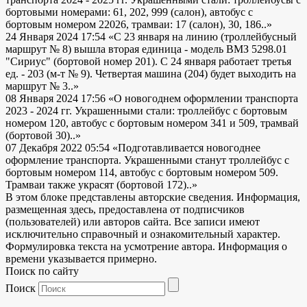
бортовыми номерами: 61, 202, 999 (салон), автобус с
бортовым номером 22026, трамваи: 17 (салон), 30, 186..»
24 Января 2024 17:54
«С 23 января на линию (троллейбусный
маршрут № 8) вышла вторая единица - модель ВМЗ 5298.01
"Сириус" (бортовой номер 201). С 24 января работает третья
ед. - 203 (м-т № 9). Четвертая машина (204) будет выходить на
маршрут № 3..»
08 Января 2024 17:56
«О новогоднем оформлении транспорта
2023 - 2024 гг. Украшенными стали: троллейбус с бортовым
номером 120, автобус с бортовым номером 341 и 509, трамвай
(бортовой 30)..»
07 Декабря 2022 05:54
«Подготавливается новогоднее
оформление транспорта. Украшенными станут троллейбус с
бортовым номером 114, автобус с бортовым номером 509.
Трамваи также украсят (бортовой 172)..»
В этом блоке представлены авторские сведения. Информация,
размещенная здесь, предоставлена от подписчиков
(пользователей) или авторов сайта. Все записи имеют
исключительно справочный и ознакомительный характер.
Формулировка текста на усмотрение автора. Информация о
времени указывается примерно.
Поиск по сайту
Поиск