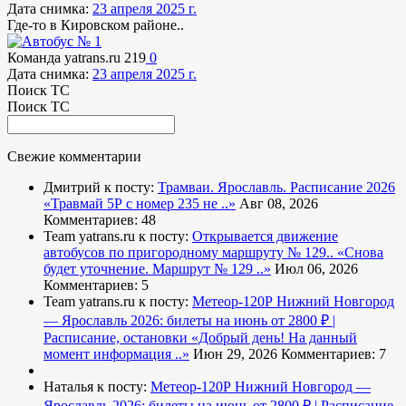
Дата снимка:
23 апреля 2025 г.
Где-то в Кировском районе..
Команда yatrans.ru
219
0
Дата снимка:
23 апреля 2025 г.
Поиск ТС
Поиск ТС
Свежие комментарии
Дмитрий к посту:
Трамваи. Ярославль. Расписание 2026
«Травмай 5Р с номер 235 не ..»
Авг 08, 2026
Комментариев: 48
Team yatrans.ru к посту:
Открывается движение
автобусов по пригородному маршруту № 129..
«Снова
будет уточнение. Маршрут № 129 ..»
Июл 06, 2026
Комментариев: 5
Team yatrans.ru к посту:
Метеор-120Р Нижний Новгород
— Ярославль 2026: билеты на июнь от 2800 ₽ |
Расписание, остановки
«Добрый день! На данный
момент информация ..»
Июн 29, 2026
Комментариев: 7
Наталья к посту:
Метеор-120Р Нижний Новгород —
Ярославль 2026: билеты на июнь от 2800 ₽ | Расписание,