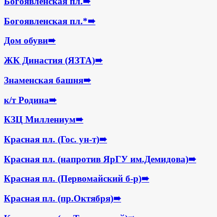
Богоявленская пл.
➠
Богоявленская пл.*
➠
Дом обуви
➠
ЖК Династия (ЯЗТА)
➠
Знаменская башня
➠
к/т Родина
➠
КЗЦ Миллениум
➠
Красная пл. (Гос. ун-т)
➠
Красная пл. (напротив ЯрГУ им.Демидова)
➠
Красная пл. (Первомайский б-р)
➠
Красная пл. (пр.Октября)
➠