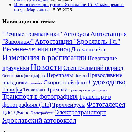
Изменение маршрутов в Ярославле 15–31 мая: ремонт
на ул. Марголина
15.05.2026
Навигация по темам
Автостанция
"Речные трамвайчики"
Автобусы
"Заволжье"
Автостанция "Ярославль-Гл."
Весенне-летний период
Доска почёта
Изменения в расписании
Новогодние
Новости
Осенне-зимний период
праздники
Переправы
Православные
Поезда
Остановки в фотографиях
Судоходство
Скоростной флот
праздники
Самолёты
Тарифы
Трамваи
Теплоходы
Транспорт в видеороликах
Транспорт в фотографиях
Транспорт в
Фотогалерея
фотографиях (lite)
Троллейбусы
Электротранспорт
ЦЛС Дёмино
Электробусы
Ярославский автовокзал