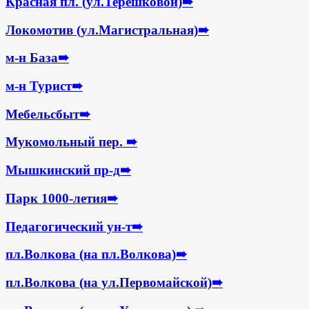
Красная пл. (ул.Терешковой)
➠
Локомотив (ул.Магистральная)
➠
м-н База
➠
м-н Турист
➠
Мебельсбыт
➠
Мукомольный пер.
➠
Мышкинский пр-д
➠
Парк 1000-летия
➠
Педагогический ун-т
➠
пл.Волкова (на пл.Волкова)
➠
пл.Волкова (на ул.Первомайской)
➠