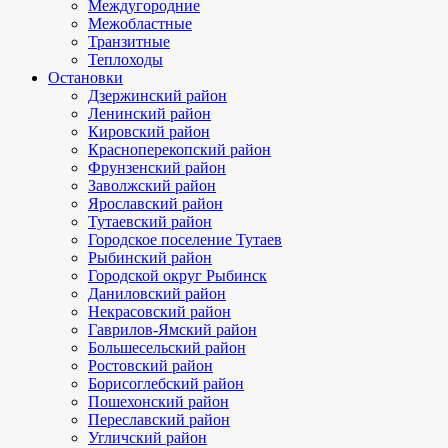
Междугородние
Межобластные
Транзитные
Теплоходы
Остановки
Дзержинский район
Ленинский район
Кировский район
Красноперекопский район
Фрунзенский район
Заволжский район
Ярославский район
Тутаевский район
Городское поселение Тутаев
Рыбинский район
Городской округ Рыбинск
Даниловский район
Некрасовский район
Гаврилов-Ямский район
Большесельский район
Ростовский район
Борисоглебский район
Пошехонский район
Переславский район
Угличский район