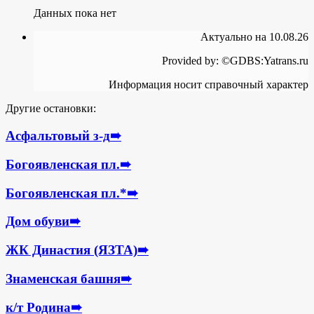
Данных пока нет
Актуально на 10.08.26
Provided by: ©GDBS:Yatrans.ru
Информация носит справочный характер
Другие остановки:
Асфальтовый з-д
➠
Богоявленская пл.
➠
Богоявленская пл.*
➠
Дом обуви
➠
ЖК Династия (ЯЗТА)
➠
Знаменская башня
➠
к/т Родина
➠