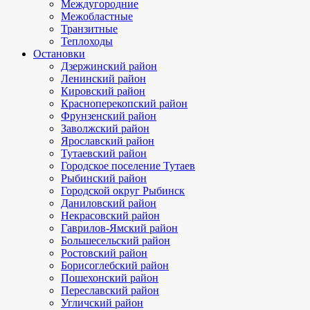
Междугородние
Межобластные
Транзитные
Теплоходы
Остановки
Дзержинский район
Ленинский район
Кировский район
Красноперекопский район
Фрунзенский район
Заволжский район
Ярославский район
Тутаевский район
Городское поселение Тутаев
Рыбинский район
Городской округ Рыбинск
Даниловский район
Некрасовский район
Гаврилов-Ямский район
Большесельский район
Ростовский район
Борисоглебский район
Пошехонский район
Переславский район
Угличский район