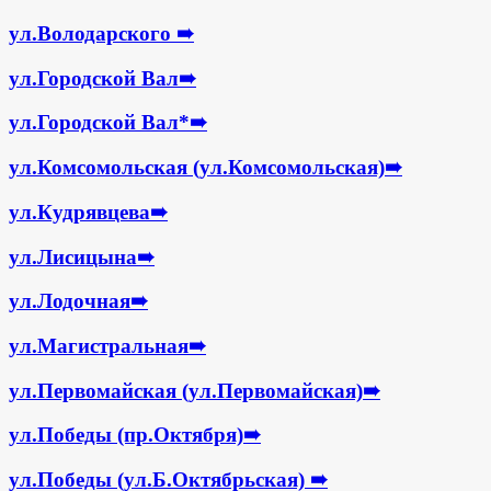
ул.Володарского
➠
ул.Городской Вал
➠
ул.Городской Вал*
➠
ул.Комсомольская (ул.Комсомольская)
➠
ул.Кудрявцева
➠
ул.Лисицына
➠
ул.Лодочная
➠
ул.Магистральная
➠
ул.Первомайская (ул.Первомайская)
➠
ул.Победы (пр.Октября)
➠
ул.Победы (ул.Б.Октябрьская)
➠