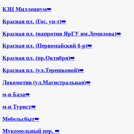
КЗЦ Миллениум
➠
Красная пл. (Гос. ун-т)
➠
Красная пл. (напротив ЯрГУ им.Демидова)
➠
Красная пл. (Первомайский б-р)
➠
Красная пл. (пр.Октября)
➠
Красная пл. (ул.Терешковой)
➠
Локомотив (ул.Магистральная)
➠
м-н База
➠
м-н Турист
➠
Мебельсбыт
➠
Мукомольный пер.
➠