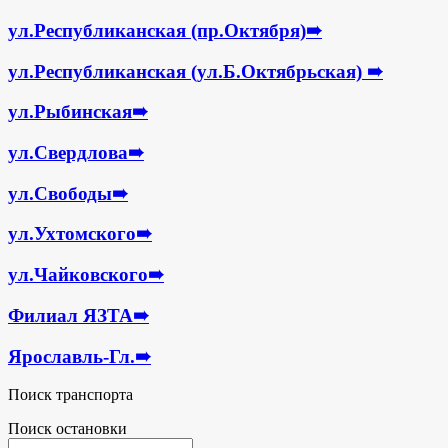
ул.Республиканская (пр.Октября)
➠
ул.Республиканская (ул.Б.Октябрьская)
➠
ул.Рыбинская
➠
ул.Свердлова
➠
ул.Свободы
➠
ул.Ухтомского
➠
ул.Чайковского
➠
Филиал ЯЗТА
➠
Ярославль-Гл.
➠
Поиск транспорта
Поиск остановки