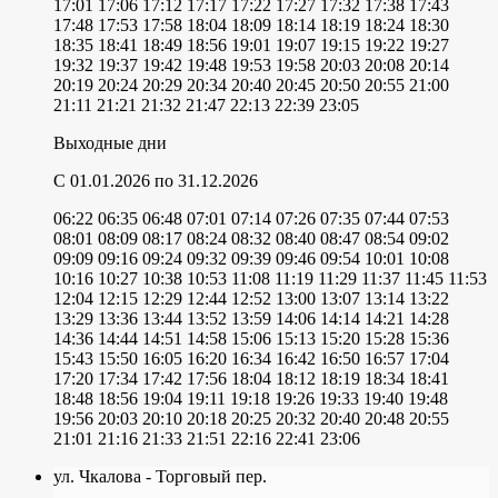
17:01
17:06
17:12
17:17
17:22
17:27
17:32
17:38
17:43
17:48
17:53
17:58
18:04
18:09
18:14
18:19
18:24
18:30
18:35
18:41
18:49
18:56
19:01
19:07
19:15
19:22
19:27
19:32
19:37
19:42
19:48
19:53
19:58
20:03
20:08
20:14
20:19
20:24
20:29
20:34
20:40
20:45
20:50
20:55
21:00
21:11
21:21
21:32
21:47
22:13
22:39
23:05
Выходные дни
C 01.01.2026
по 31.12.2026
06:22
06:35
06:48
07:01
07:14
07:26
07:35
07:44
07:53
08:01
08:09
08:17
08:24
08:32
08:40
08:47
08:54
09:02
09:09
09:16
09:24
09:32
09:39
09:46
09:54
10:01
10:08
10:16
10:27
10:38
10:53
11:08
11:19
11:29
11:37
11:45
11:53
12:04
12:15
12:29
12:44
12:52
13:00
13:07
13:14
13:22
13:29
13:36
13:44
13:52
13:59
14:06
14:14
14:21
14:28
14:36
14:44
14:51
14:58
15:06
15:13
15:20
15:28
15:36
15:43
15:50
16:05
16:20
16:34
16:42
16:50
16:57
17:04
17:20
17:34
17:42
17:56
18:04
18:12
18:19
18:34
18:41
18:48
18:56
19:04
19:11
19:18
19:26
19:33
19:40
19:48
19:56
20:03
20:10
20:18
20:25
20:32
20:40
20:48
20:55
21:01
21:16
21:33
21:51
22:16
22:41
23:06
ул. Чкалова - Торговый пер.