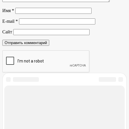
Имя
*
E-mail
*
Сайт
Речной вокзал
Причал № 6 (№ 8):
сегодня: Понедельник
Москва
08:00
Новые Ченцы