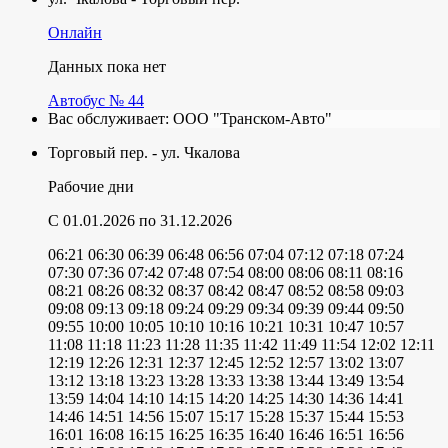
Онлайн
Данных пока нет
Автобус № 44
Вас обслуживает:
ООО "Транском-Авто"
Торговый пер. - ул. Чкалова
Рабочие дни
C 01.01.2026
по 31.12.2026
06:21
06:30
06:39
06:48
06:56
07:04
07:12
07:18
07:24
07:30
07:36
07:42
07:48
07:54
08:00
08:06
08:11
08:16
08:21
08:26
08:32
08:37
08:42
08:47
08:52
08:58
09:03
09:08
09:13
09:18
09:24
09:29
09:34
09:39
09:44
09:50
09:55
10:00
10:05
10:10
10:16
10:21
10:31
10:47
10:57
11:08
11:18
11:23
11:28
11:35
11:42
11:49
11:54
12:02
12:11
12:19
12:26
12:31
12:37
12:45
12:52
12:57
13:02
13:07
13:12
13:18
13:23
13:28
13:33
13:38
13:44
13:49
13:54
13:59
14:04
14:10
14:15
14:20
14:25
14:30
14:36
14:41
14:46
14:51
14:56
15:07
15:17
15:28
15:37
15:44
15:53
16:01
16:08
16:15
16:25
16:35
16:40
16:46
16:51
16:56