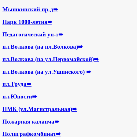
Мышкинский пр-д
➠
Парк 1000-летия
➠
Педагогический ун-т
➠
пл.Волкова (на пл.Волкова)
➠
пл.Волкова (на ул.Первомайской)
➠
пл.Волкова (на ул.Ушинского)
➠
пл.Труда
➠
пл.Юности
➠
ПМК (ул.Магистральная)
➠
Пожарная каланча
➠
Полиграфкомбинат
➠