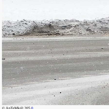
© ApTeMk@
205
0