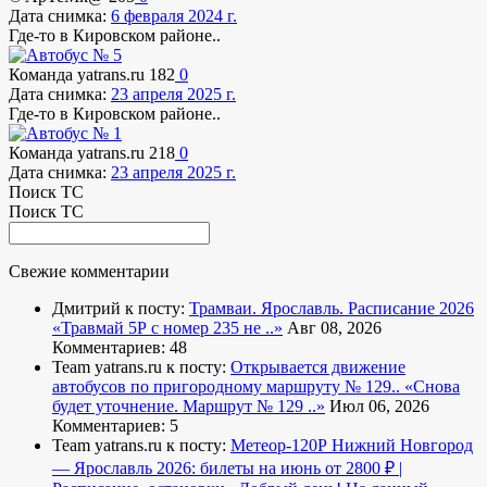
Дата снимка:
6 февраля 2024 г.
Где-то в Кировском районе..
Команда yatrans.ru
182
0
Дата снимка:
23 апреля 2025 г.
Где-то в Кировском районе..
Команда yatrans.ru
218
0
Дата снимка:
23 апреля 2025 г.
Поиск ТС
Поиск ТС
Свежие комментарии
Дмитрий к посту:
Трамваи. Ярославль. Расписание 2026
«Травмай 5Р с номер 235 не ..»
Авг 08, 2026
Комментариев: 48
Team yatrans.ru к посту:
Открывается движение
автобусов по пригородному маршруту № 129..
«Снова
будет уточнение. Маршрут № 129 ..»
Июл 06, 2026
Комментариев: 5
Team yatrans.ru к посту:
Метеор-120Р Нижний Новгород
— Ярославль 2026: билеты на июнь от 2800 ₽ |