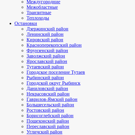
Междугородние
Межобластные
Транзитные
Теплоходы
Остановки
Дзержинский район
Ленинский район
Кировский район
Красноперекопский район
Фрунзенский район
Заволжский район
Ярославский район
Тутаевский район
Городское поселение Тутаев
Рыбинский район
Городской округ Рыбинск
Даниловский район
Некрасовский район
Гаврилов-Ямский район
Большесельский район
Ростовский район
Борисоглебский район
Пошехонский район
Переславский район
Угличский район