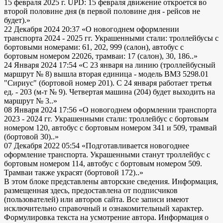
15 февраля 2025 г. UPD: 15 февраля движение откроется во
второй половине дня (в первой половине дня - рейсов не
будет).»
22 Декабря 2024 20:37
«О новогоднем оформлении
транспорта 2024 - 2025 гг. Украшенными стали: троллейбусы с
бортовыми номерами: 61, 202, 999 (салон), автобус с
бортовым номером 22026, трамваи: 17 (салон), 30, 186..»
24 Января 2024 17:54
«С 23 января на линию (троллейбусный
маршрут № 8) вышла вторая единица - модель ВМЗ 5298.01
"Сириус" (бортовой номер 201). С 24 января работает третья
ед. - 203 (м-т № 9). Четвертая машина (204) будет выходить на
маршрут № 3..»
08 Января 2024 17:56
«О новогоднем оформлении транспорта
2023 - 2024 гг. Украшенными стали: троллейбус с бортовым
номером 120, автобус с бортовым номером 341 и 509, трамвай
(бортовой 30)..»
07 Декабря 2022 05:54
«Подготавливается новогоднее
оформление транспорта. Украшенными станут троллейбус с
бортовым номером 114, автобус с бортовым номером 509.
Трамваи также украсят (бортовой 172)..»
В этом блоке представлены авторские сведения. Информация,
размещенная здесь, предоставлена от подписчиков
(пользователей) или авторов сайта. Все записи имеют
исключительно справочный и ознакомительный характер.
Формулировка текста на усмотрение автора. Информация о