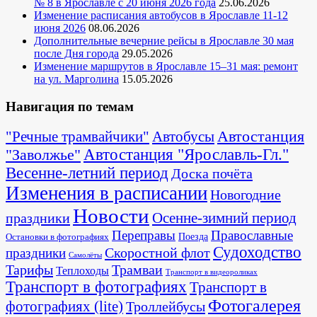
№ 8 в Ярославле с 20 июня 2026 года
25.06.2026
Изменение расписания автобусов в Ярославле 11-12
июня 2026
08.06.2026
Дополнительные вечерние рейсы в Ярославле 30 мая
после Дня города
29.05.2026
Изменение маршрутов в Ярославле 15–31 мая: ремонт
на ул. Марголина
15.05.2026
Навигация по темам
Автостанция
"Речные трамвайчики"
Автобусы
"Заволжье"
Автостанция "Ярославль-Гл."
Весенне-летний период
Доска почёта
Изменения в расписании
Новогодние
Новости
Осенне-зимний период
праздники
Переправы
Православные
Поезда
Остановки в фотографиях
Судоходство
Скоростной флот
праздники
Самолёты
Тарифы
Трамваи
Теплоходы
Транспорт в видеороликах
Транспорт в фотографиях
Транспорт в
Фотогалерея
фотографиях (lite)
Троллейбусы