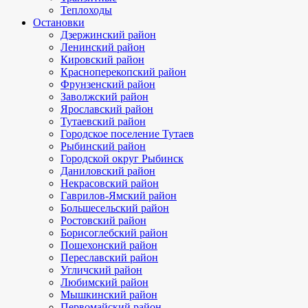
Теплоходы
Остановки
Дзержинский район
Ленинский район
Кировский район
Красноперекопский район
Фрунзенский район
Заволжский район
Ярославский район
Тутаевский район
Городское поселение Тутаев
Рыбинский район
Городской округ Рыбинск
Даниловский район
Некрасовский район
Гаврилов-Ямский район
Большесельский район
Ростовский район
Борисоглебский район
Пошехонский район
Переславский район
Угличский район
Любимский район
Мышкинский район
Первомайский район