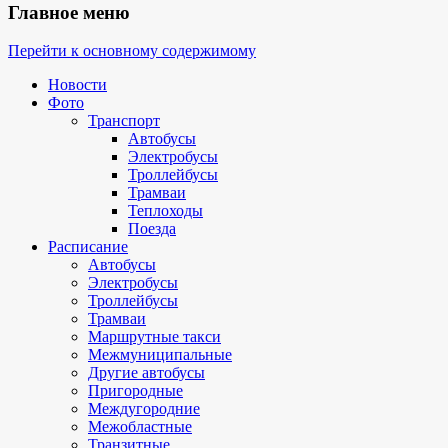
Главное меню
Перейти к основному содержимому
Новости
Фото
Транспорт
Автобусы
Электробусы
Троллейбусы
Трамваи
Теплоходы
Поезда
Расписание
Автобусы
Электробусы
Троллейбусы
Трамваи
Маршрутные такси
Межмуниципальные
Другие автобусы
Пригородные
Междугородние
Межобластные
Транзитные