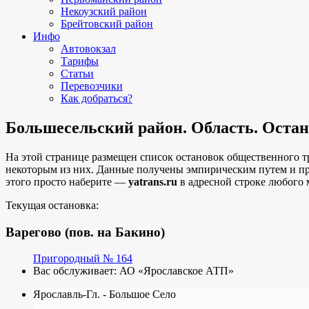
Некоузский район
Брейтовский район
Инфо
Автовокзал
Тарифы
Статьи
Перевозчики
Как добраться?
Большесельский район. Область. Остан
На этой странице размещен список остановок общественного т
некоторым из них. Данные получены эмпирическим путем и п
этого просто наберите —
yatrans.ru
в адресной строке любого 
Текущая остановка:
Варегово (пов. на Бакино)
Пригородный № 164
Вас обслуживает:
АО «Ярославское АТП»
Ярославль-Гл. - Большое Село