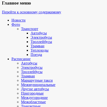
Главное меню
Перейти к основному содержимому
Новости
Фото
Транспорт
Автобусы
Электробусы
Троллейбусы
Трамваи
Теплоходы
Поезда
Расписание
Автобусы
Электробусы
Троллейбусы
Трамваи
Маршрутные такси
Межмуниципальные
Другие автобусы
Пригородные
Междугородние
Межобластные
Транзитные