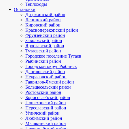
Теплоходы
Остановки
Дзержинский район
Ленинский район
Кировский район
Красноперекопский район
Фрунзенский район
Заволжский район
Ярославский район
Тутаевский район
Городское поселение Тутаев
Рыбинский район
Городской округ Рыбинск
Даниловский район
Некрасовский район
Гаврилов-Ямский район
Большесельский район
Ростовский район
Борисоглебский район
Пошехонский район
Переславский район
Угличский район
Любимский район
Мышкинский район
Первомайский район