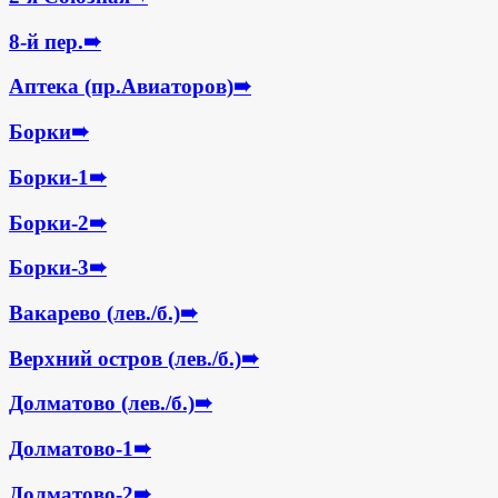
8-й пер.
➠
Аптека (пр.Авиаторов)
➠
Борки
➠
Борки-1
➠
Борки-2
➠
Борки-3
➠
Вакарево (лев./б.)
➠
Верхний остров (лев./б.)
➠
Долматово (лев./б.)
➠
Долматово-1
➠
Долматово-2
➠