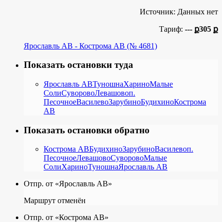
Источник: Данных нет
Тариф:
--- ք
305 ք
Ярославль АВ - Кострома АВ (№ 4681)
Показать остановки туда
Ярославль АВ
Туношна
Харино
Малые
Соли
Суворово
Левашово
п.
Песочное
Василево
Зарубино
Будихино
Кострома
АВ
Показать остановки обратно
Кострома АВ
Будихино
Зарубино
Василево
п.
Песочное
Левашово
Суворово
Малые
Соли
Харино
Туношна
Ярославль АВ
Отпр. от «Ярославль АВ»
Маршрут отменён
Отпр. от «Кострома АВ»