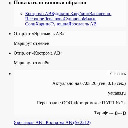
Показать остановки обратно
Кострома АВ
Будихино
Зарубино
Василево
п.
Песочное
Левашово
Суворово
Малые
Соли
Харино
Туношна
Ярославль АВ
Отпр. от «Ярославль АВ»
Маршрут отменён
Отпр. от «Кострома АВ»
Маршрут отменён
Скачать
Актуально на 07.08.26 (ген. 0.15 сек.)
yatrans.ru
Перевозчик:
ООО «Костромское ПАТП № 2»
Тариф:
--- ք
--- ք
Ярославль АВ - Кострома АВ (№ 2212)