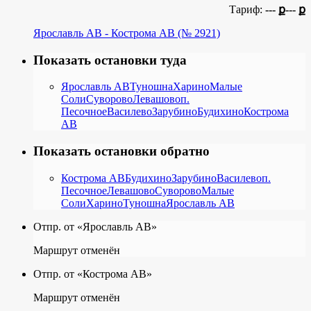
Тариф:
--- ք
--- ք
Ярославль АВ - Кострома АВ (№ 2921)
Показать остановки туда
Ярославль АВ
Туношна
Харино
Малые
Соли
Суворово
Левашово
п.
Песочное
Василево
Зарубино
Будихино
Кострома
АВ
Показать остановки обратно
Кострома АВ
Будихино
Зарубино
Василево
п.
Песочное
Левашово
Суворово
Малые
Соли
Харино
Туношна
Ярославль АВ
Отпр. от «Ярославль АВ»
Маршрут отменён
Отпр. от «Кострома АВ»
Маршрут отменён