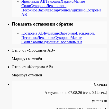
Ярославль АВ
Туношна
Харино
Малые
Соли
Суворово
Левашово
п.
Песочное
Василево
Зарубино
Будихино
Кострома
АВ
Показать остановки обратно
Кострома АВ
Будихино
Зарубино
Василево
п.
Песочное
Левашово
Суворово
Малые
Соли
Харино
Туношна
Ярославль АВ
Отпр. от «Ярославль АВ»
Маршрут отменён
Отпр. от «Кострома АВ»
Маршрут отменён
Скачать
Актуально на 07.08.26 (ген. 0.14 сек.)
yatrans.ru