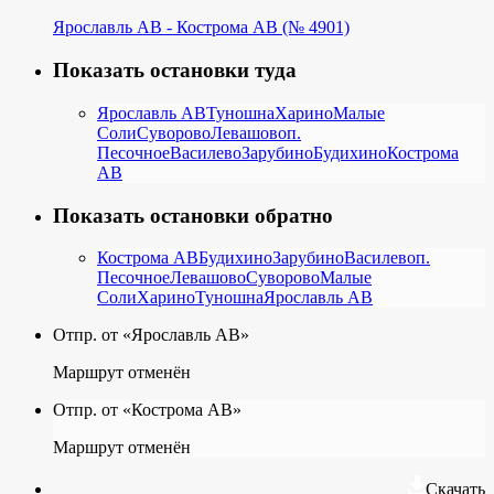
Ярославль АВ - Кострома АВ (№ 4901)
Показать остановки туда
Ярославль АВ
Туношна
Харино
Малые
Соли
Суворово
Левашово
п.
Песочное
Василево
Зарубино
Будихино
Кострома
АВ
Показать остановки обратно
Кострома АВ
Будихино
Зарубино
Василево
п.
Песочное
Левашово
Суворово
Малые
Соли
Харино
Туношна
Ярославль АВ
Отпр. от «Ярославль АВ»
Маршрут отменён
Отпр. от «Кострома АВ»
Маршрут отменён
Скачать