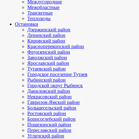
Междугородние
Межобластные
Транзитные
Теплоходы
Остановки
Дзержинский район
Ленинский район
Кировский район
Красноперекопский район
Фрунзенский район
Заволжский район
Ярославский район
Тутаевский район
Городское поселение Тутаев
Рыбинский район
Городской округ Рыбинск
Даниловский район
Некрасовский район
Гаврилов-Ямский район
Большесельский район
Ростовский район
Борисоглебский район
Пошехонский район
Переславский район
Угличский район