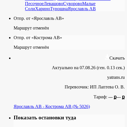
Песочное
Левашово
Суворово
Малые
Соли
Харино
Туношна
Ярославль АВ
Отпр. от «Ярославль АВ»
Маршрут отменён
Отпр. от «Кострома АВ»
Маршрут отменён
Скачать
Актуально на 07.08.26 (ген. 0.13 сек.)
yatrans.ru
Перевозчик:
ИП Лаптева О. В.
Тариф:
--- ք
--- ք
Ярославль АВ - Кострома АВ (№ 5026)
Показать остановки туда