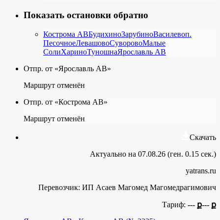
Показать остановки обратно
Кострома АВ
Будихино
Зарубино
Василево
п.
Песочное
Левашово
Суворово
Малые
Соли
Харино
Туношна
Ярославль АВ
Отпр. от «Ярославль АВ»
Маршрут отменён
Отпр. от «Кострома АВ»
Маршрут отменён
Скачать
Актуально на 07.08.26 (ген. 0.15 сек.)
yatrans.ru
Перевозчик:
ИП Асаев Магомед Магомедрагимович
Тариф:
--- ք
--- ք