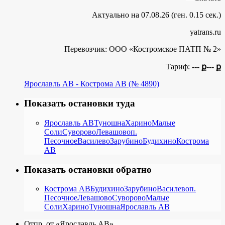
Актуально на 07.08.26 (ген. 0.15 сек.)
yatrans.ru
Перевозчик:
ООО «Костромское ПАТП № 2»
Тариф:
--- ք
--- ք
Ярославль АВ - Кострома АВ (№ 4890)
Показать остановки туда
Ярославль АВ
Туношна
Харино
Малые
Соли
Суворово
Левашово
п.
Песочное
Василево
Зарубино
Будихино
Кострома
АВ
Показать остановки обратно
Кострома АВ
Будихино
Зарубино
Василево
п.
Песочное
Левашово
Суворово
Малые
Соли
Харино
Туношна
Ярославль АВ
Отпр. от «Ярославль АВ»