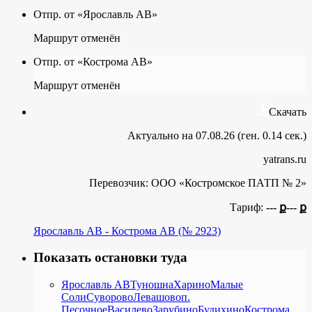
Отпр. от «Ярославль АВ»
Маршрут отменён
Отпр. от «Кострома АВ»
Маршрут отменён
Скачать
Актуально на 07.08.26 (ген. 0.14 сек.)
yatrans.ru
Перевозчик:
ООО «Костромское ПАТП № 2»
Тариф:
--- ք
--- ք
Ярославль АВ - Кострома АВ (№ 2923)
Показать остановки туда
Ярославль АВ
Туношна
Харино
Малые
Соли
Суворово
Левашово
п.
Песочное
Василево
Зарубино
Будихино
Кострома