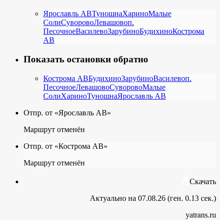
Ярославль АВ
Туношна
Харино
Малые
Соли
Суворово
Левашово
п.
Песочное
Василево
Зарубино
Будихино
Кострома
АВ
Показать остановки обратно
Кострома АВ
Будихино
Зарубино
Василево
п.
Песочное
Левашово
Суворово
Малые
Соли
Харино
Туношна
Ярославль АВ
Отпр. от «Ярославль АВ»
Маршрут отменён
Отпр. от «Кострома АВ»
Маршрут отменён
Скачать
Актуально на 07.08.26 (ген. 0.13 сек.)
yatrans.ru