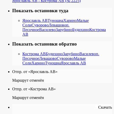
Ярославль АВ - Кострома АВ (№ 2225)
Показать остановки туда
Ярославль АВ
Туношна
Харино
Малые
Соли
Суворово
Левашово
п.
Песочное
Василево
Зарубино
Будихино
Кострома
АВ
Показать остановки обратно
Кострома АВ
Будихино
Зарубино
Василево
п.
Песочное
Левашово
Суворово
Малые
Соли
Харино
Туношна
Ярославль АВ
Отпр. от «Ярославль АВ»
Маршрут отменён
Отпр. от «Кострома АВ»
Маршрут отменён
Скачать