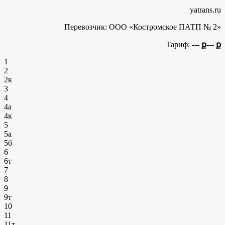
yatrans.ru
Перевозчик:
ООО «Костромское ПАТП № 2»
Тариф:
--- ք
--- ք
1
2
2к
3
4
4а
4к
5
5а
5б
6
6т
7
8
9
9т
10
11
11т