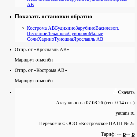
АВ
Показать остановки обратно
Кострома АВ
Будихино
Зарубино
Василево
п.
Песочное
Левашово
Суворово
Малые
Соли
Харино
Туношна
Ярославль АВ
Отпр. от «Ярославль АВ»
Маршрут отменён
Отпр. от «Кострома АВ»
Маршрут отменён
Скачать
Актуально на 07.08.26 (ген. 0.14 сек.)
yatrans.ru
Перевозчик:
ООО «Костромское ПАТП № 2»
Тариф:
--- ք
--- ք