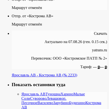
Маршрут отменён
Отпр. от «Кострома АВ»
Маршрут отменён
Скачать
Актуально на 07.08.26 (ген. 0.15 сек.)
yatrans.ru
Перевозчик:
ООО «Костромское ПАТП № 2»
Тариф:
--- ք
--- ք
Ярославль АВ - Кострома АВ (№ 2233)
Показать остановки туда
Ярославль АВ
Туношна
Харино
Малые
Соли
Суворово
Левашово
п.
Песочное
Василево
Зарубино
Будихино
Кострома
АВ