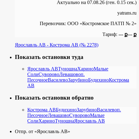
Актуально на 07.08.26 (ген. 0.15 сек.)
yatrans.ru
Перевозчик:
ООО «Костромское ПАТП № 2»
Тариф:
--- ք
--- ք
Ярославль АВ - Кострома АВ (№ 2278)
Показать остановки туда
Ярославль АВ
Туношна
Харино
Малые
Соли
Суворово
Левашово
п.
Песочное
Василево
Зарубино
Будихино
Кострома
АВ
Показать остановки обратно
Кострома АВ
Будихино
Зарубино
Василево
п.
Песочное
Левашово
Суворово
Малые
Соли
Харино
Туношна
Ярославль АВ
Отпр. от «Ярославль АВ»