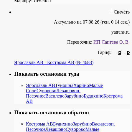
Маршрут отменён
Скачать
Актуально на 07.08.26 (ген. 0.14 сек.)
yatrans.ru
Перевозчик:
ИП Лаптева О. В.
Тариф:
--- ք
--- ք
Ярославль АВ - Кострома АВ (№ 4683)
Показать остановки туда
Ярославль АВ
Туношна
Харино
Малые
Соли
Суворово
Левашово
п.
Песочное
Василево
Зарубино
Будихино
Кострома
АВ
Показать остановки обратно
Кострома АВ
Будихино
Зарубино
Василево
п.
Песочное
Левашово
Суворово
Малые