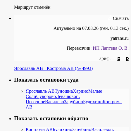
Маршрут отменён
Скачать
Актуально на 07.08.26 (ген. 0.13 сек.)
yatrans.ru
Перевозчик:
ИП Лаптева О. В.
Тариф:
--- ք
--- ք
Ярославль АВ - Кострома АВ (№ 4993)
Показать остановки туда
Ярославль АВ
Туношна
Харино
Малые
Соли
Суворово
Левашово
п.
Песочное
Василево
Зарубино
Будихино
Кострома
АВ
Показать остановки обратно
Кострома АВ
Будихино
Зарубино
Василево
п.