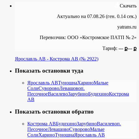
Скачать
Актуально на 07.08.26 (ген. 0.14 сек.)
yatrans.ru
Перевозчик:
ООО «Костромское ПАТП № 2»
Тариф:
--- ք
--- ք
Ярославль АВ - Кострома АВ (№ 2922)
Показать остановки туда
Ярославль АВ
Туношна
Харино
Малые
Соли
Суворово
Левашово
п.
Песочное
Василево
Зарубино
Будихино
Кострома
АВ
Показать остановки обратно
Кострома АВ
Будихино
Зарубино
Василево
п.
Песочное
Левашово
Суворово
Малые
Соли
Харино
Туношна
Ярославль АВ