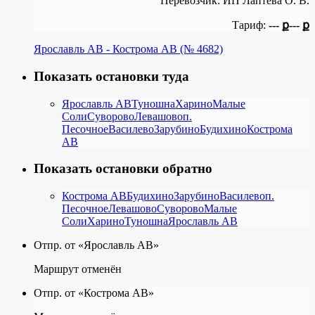
Перевозчик:
ИП Лаптева О. В.
Тариф:
--- ք
--- ք
Ярославль АВ - Кострома АВ (№ 4682)
Показать остановки туда
Ярославль АВ
Туношна
Харино
Малые
Соли
Суворово
Левашово
п.
Песочное
Василево
Зарубино
Будихино
Кострома
АВ
Показать остановки обратно
Кострома АВ
Будихино
Зарубино
Василево
п.
Песочное
Левашово
Суворово
Малые
Соли
Харино
Туношна
Ярославль АВ
Отпр. от «Ярославль АВ»
Маршрут отменён
Отпр. от «Кострома АВ»