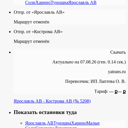
Соли
Харино
Туношна
Ярославль АВ
Отпр. от «Ярославль АВ»
Маршрут отменён
Отпр. от «Кострома АВ»
Маршрут отменён
Скачать
Актуально на 07.08.26 (ген. 0.14 сек.)
yatrans.ru
Перевозчик:
ИП Лаптева О. В.
Тариф:
--- ք
--- ք
Ярославль АВ - Кострома АВ (№ 5208)
Показать остановки туда
Ярославль АВ
Туношна
Харино
Малые