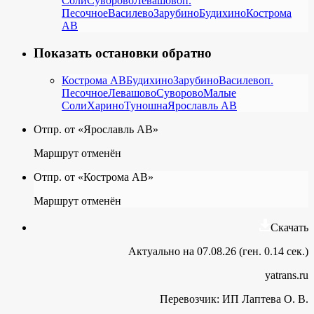
Соли
Суворово
Левашово
п.
Песочное
Василево
Зарубино
Будихино
Кострома
АВ
Показать остановки обратно
Кострома АВ
Будихино
Зарубино
Василево
п.
Песочное
Левашово
Суворово
Малые
Соли
Харино
Туношна
Ярославль АВ
Отпр. от «Ярославль АВ»
Маршрут отменён
Отпр. от «Кострома АВ»
Маршрут отменён
Скачать
Актуально на 07.08.26 (ген. 0.14 сек.)
yatrans.ru
Перевозчик:
ИП Лаптева О. В.