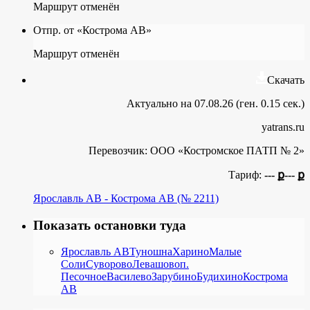
Маршрут отменён
Отпр. от «Кострома АВ»
Маршрут отменён
Скачать
Актуально на 07.08.26 (ген. 0.15 сек.)
yatrans.ru
Перевозчик:
ООО «Костромское ПАТП № 2»
Тариф:
--- ք
--- ք
Ярославль АВ - Кострома АВ (№ 2211)
Показать остановки туда
Ярославль АВ
Туношна
Харино
Малые
Соли
Суворово
Левашово
п.
Песочное
Василево
Зарубино
Будихино
Кострома
АВ