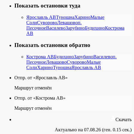
Показать остановки туда
Ярославль АВ
Туношна
Харино
Малые
Соли
Суворово
Левашово
п.
Песочное
Василево
Зарубино
Будихино
Кострома
АВ
Показать остановки обратно
Кострома АВ
Будихино
Зарубино
Василево
п.
Песочное
Левашово
Суворово
Малые
Соли
Харино
Туношна
Ярославль АВ
Отпр. от «Ярославль АВ»
Маршрут отменён
Отпр. от «Кострома АВ»
Маршрут отменён
Скачать
Актуально на 07.08.26 (ген. 0.15 сек.)