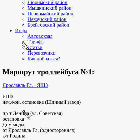
Любимский район
Мышкинский район
Первомайский район
Некоузский район
Брейтовский район
Инфо
Автовокзал
Тарифы
07:02
Статьи
Перевозчики
Как добраться?
Маршрут троллейбуса №1:
Ярославль-Гл. - ЯШЗ
ЯШЗ
нач./кон. остановка (Шинный завод)
06:56
пр-т Ленина (ул. Советская)
остановка
Дом моды
от Ярославль-Гл. (односторонняя)
к/т Родина