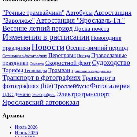
Автостанция
"Речные трамвайчики"
Автобусы
"Заволжье"
Автостанция "Ярославль-Гл."
Весенне-летний период
Доска почёта
Изменения в расписании
Новогодние
Новости
Осенне-зимний период
праздники
Переправы
Православные
Поезда
Остановки в фотографиях
Судоходство
Скоростной флот
праздники
Самолёты
Тарифы
Трамваи
Теплоходы
Транспорт в видеороликах
Транспорт в фотографиях
Транспорт в
Фотогалерея
фотографиях (lite)
Троллейбусы
Электротранспорт
ЦЛС Дёмино
Электробусы
Ярославский автовокзал
Архивы
Июль 2026
Июнь 2026