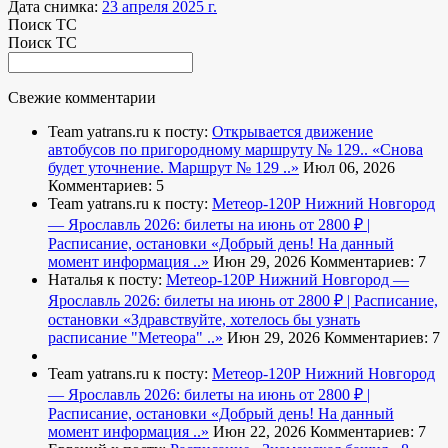
Дата снимка:
23 апреля 2025 г.
Поиск ТС
Поиск ТС
Свежие комментарии
Team yatrans.ru к посту:
Открывается движение
автобусов по пригородному маршруту № 129..
«Снова
будет уточнение. Маршрут № 129 ..»
Июл 06, 2026
Комментариев: 5
Team yatrans.ru к посту:
Метеор-120Р Нижний Новгород
— Ярославль 2026: билеты на июнь от 2800 ₽ |
Расписание, остановки
«Добрый день! На данный
момент информация ..»
Июн 29, 2026
Комментариев: 7
Наталья к посту:
Метеор-120Р Нижний Новгород —
Ярославль 2026: билеты на июнь от 2800 ₽ | Расписание,
остановки
«Здравствуйте, хотелось бы узнать
расписание "Метеора" ..»
Июн 29, 2026
Комментариев: 7
Team yatrans.ru к посту:
Метеор-120Р Нижний Новгород
— Ярославль 2026: билеты на июнь от 2800 ₽ |
Расписание, остановки
«Добрый день! На данный
момент информация ..»
Июн 22, 2026
Комментариев: 7