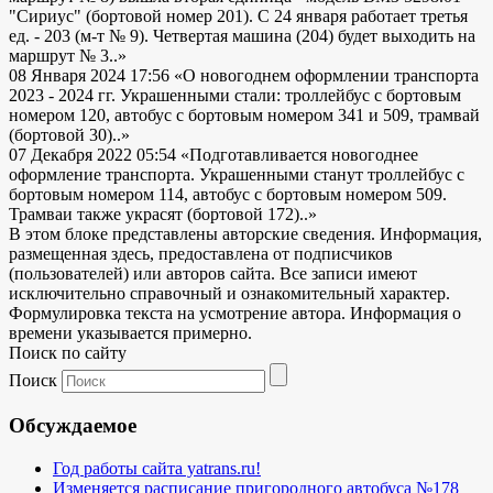
"Сириус" (бортовой номер 201). С 24 января работает третья
ед. - 203 (м-т № 9). Четвертая машина (204) будет выходить на
маршрут № 3..»
08 Января 2024 17:56
«О новогоднем оформлении транспорта
2023 - 2024 гг. Украшенными стали: троллейбус с бортовым
номером 120, автобус с бортовым номером 341 и 509, трамвай
(бортовой 30)..»
07 Декабря 2022 05:54
«Подготавливается новогоднее
оформление транспорта. Украшенными станут троллейбус с
бортовым номером 114, автобус с бортовым номером 509.
Трамваи также украсят (бортовой 172)..»
В этом блоке представлены авторские сведения. Информация,
размещенная здесь, предоставлена от подписчиков
(пользователей) или авторов сайта. Все записи имеют
исключительно справочный и ознакомительный характер.
Формулировка текста на усмотрение автора. Информация о
времени указывается примерно.
Поиск по сайту
Поиск
Обсуждаемое
Год работы сайта yatrans.ru!
Изменяется расписание пригородного автобуса №178