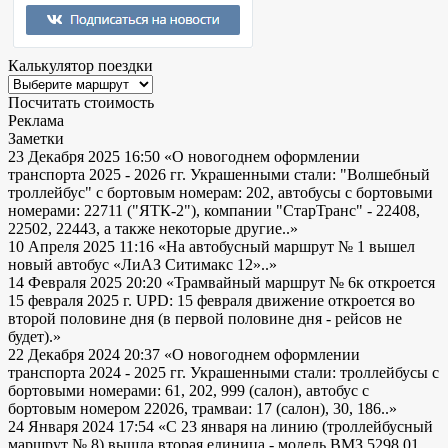
Калькулятор поездки
Посчитать стоимость
Реклама
Заметки
23 Декабря 2025 16:50
«О новогоднем оформлении
транспорта 2025 - 2026 гг. Украшенными стали: "Волшебный
троллейбус" с бортовым номерам: 202, автобусы с бортовыми
номерами: 22711 ("ЯТК-2"), компании "СтарТранс" - 22408,
22502, 22443, а также некоторые другие..»
10 Апреля 2025 11:16
«На автобусный маршрут № 1 вышел
новый автобус «ЛиАЗ Ситимакс 12»..»
14 Февраля 2025 20:20
«Трамвайный маршрут № 6к откроется
15 февраля 2025 г. UPD: 15 февраля движение откроется во
второй половине дня (в первой половине дня - рейсов не
будет).»
22 Декабря 2024 20:37
«О новогоднем оформлении
транспорта 2024 - 2025 гг. Украшенными стали: троллейбусы с
бортовыми номерами: 61, 202, 999 (салон), автобус с
бортовым номером 22026, трамваи: 17 (салон), 30, 186..»
24 Января 2024 17:54
«С 23 января на линию (троллейбусный
маршрут № 8) вышла вторая единица - модель ВМЗ 5298.01