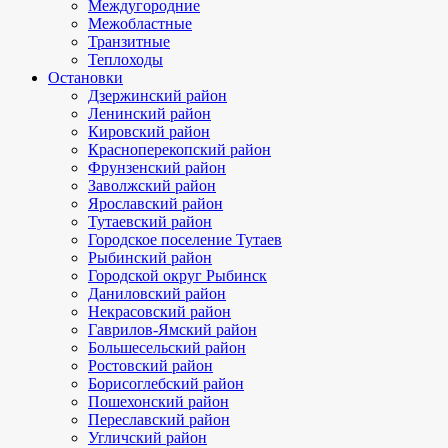
Междугородние
Межобластные
Транзитные
Теплоходы
Остановки
Дзержинский район
Ленинский район
Кировский район
Красноперекопский район
Фрунзенский район
Заволжский район
Ярославский район
Тутаевский район
Городское поселение Тутаев
Рыбинский район
Городской округ Рыбинск
Даниловский район
Некрасовский район
Гаврилов-Ямский район
Большесельский район
Ростовский район
Борисоглебский район
Пошехонский район
Переславский район
Угличский район