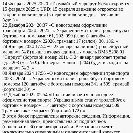
14 Февраля 2025 20:20
«Трамвайный маршрут № 6к откроется
15 февраля 2025 г. UPD: 15 февраля движение откроется во
второй половине дня (в первой половине дня - рейсов не
будет).»
22 Декабря 2024 20:37
«О новогоднем оформлении
транспорта 2024 - 2025 гг. Украшенными стали: троллейбусы с
бортовыми номерами: 61, 202, 999 (салон), автобус с
бортовым номером 22026, трамваи: 17 (салон), 30, 186..»
24 Января 2024 17:54
«С 23 января на линию (троллейбусный
маршрут № 8) вышла вторая единица - модель ВМЗ 5298.01
"Сириус" (бортовой номер 201). С 24 января работает третья
ед. - 203 (м-т № 9). Четвертая машина (204) будет выходить на
маршрут № 3..»
08 Января 2024 17:56
«О новогоднем оформлении транспорта
2023 - 2024 гг. Украшенными стали: троллейбус с бортовым
номером 120, автобус с бортовым номером 341 и 509, трамвай
(бортовой 30)..»
07 Декабря 2022 05:54
«Подготавливается новогоднее
оформление транспорта. Украшенными станут троллейбус с
бортовым номером 114, автобус с бортовым номером 509.
Трамваи также украсят (бортовой 172)..»
В этом блоке представлены авторские сведения. Информация,
размещенная здесь, предоставлена от подписчиков
(пользователей) или авторов сайта. Все записи имеют
исключительно справочный и ознакомительный характер.