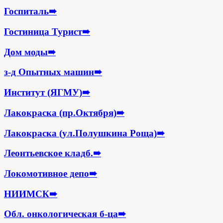
Госпиталь
➠
Гостиница Турист
➠
Дом моды
➠
з-д Опытных машин
➠
Институт (ЯГМУ)
➠
Лакокраска (пр.Октября)
➠
Лакокраска (ул.Полушкина Роща)
➠
Леонтьевское кладб.
➠
Локомотивное депо
➠
НИИМСК
➠
Обл. онкологическая б-ца
➠