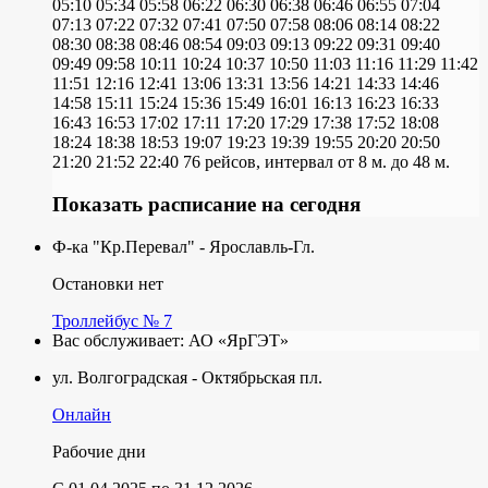
05:10
05:34
05:58
06:22
06:30
06:38
06:46
06:55
07:04
07:13
07:22
07:32
07:41
07:50
07:58
08:06
08:14
08:22
08:30
08:38
08:46
08:54
09:03
09:13
09:22
09:31
09:40
09:49
09:58
10:11
10:24
10:37
10:50
11:03
11:16
11:29
11:42
11:51
12:16
12:41
13:06
13:31
13:56
14:21
14:33
14:46
14:58
15:11
15:24
15:36
15:49
16:01
16:13
16:23
16:33
16:43
16:53
17:02
17:11
17:20
17:29
17:38
17:52
18:08
18:24
18:38
18:53
19:07
19:23
19:39
19:55
20:20
20:50
21:20
21:52
22:40
76 рейсов, интервал от 8 м. до 48 м.
Показать расписание на сегодня
Ф-ка "Кр.Перевал" - Ярославль-Гл.
Остановки нет
Троллейбус № 7
Вас обслуживает:
АО «ЯрГЭТ»
ул. Волгоградская - Октябрьская пл.
Онлайн
Рабочие дни