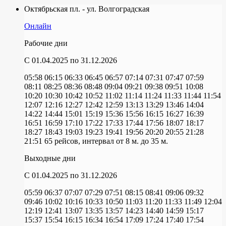
Октябрьская пл. - ул. Волгоградская
Онлайн
Рабочие дни
C 01.04.2025
по 31.12.2026
05:58
06:15
06:33
06:45
06:57
07:14
07:31
07:47
07:59
08:11
08:25
08:36
08:48
09:04
09:21
09:38
09:51
10:08
10:20
10:30
10:42
10:52
11:02
11:14
11:24
11:33
11:44
11:54
12:07
12:16
12:27
12:42
12:59
13:13
13:29
13:46
14:04
14:22
14:44
15:01
15:19
15:36
15:56
16:15
16:27
16:39
16:51
16:59
17:10
17:22
17:33
17:44
17:56
18:07
18:17
18:27
18:43
19:03
19:23
19:41
19:56
20:20
20:55
21:28
21:51
65 рейсов, интервал от 8 м. до 35 м.
Выходные дни
C 01.04.2025
по 31.12.2026
05:59
06:37
07:07
07:29
07:51
08:15
08:41
09:06
09:32
09:46
10:02
10:16
10:33
10:50
11:03
11:20
11:33
11:49
12:04
12:19
12:41
13:07
13:35
13:57
14:23
14:40
14:59
15:17
15:37
15:54
16:15
16:34
16:54
17:09
17:24
17:40
17:54