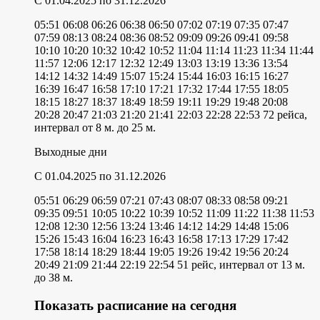
C 01.04.2025
по 31.12.2026
05:51
06:08
06:26
06:38
06:50
07:02
07:19
07:35
07:47
07:59
08:13
08:24
08:36
08:52
09:09
09:26
09:41
09:58
10:10
10:20
10:32
10:42
10:52
11:04
11:14
11:23
11:34
11:44
11:57
12:06
12:17
12:32
12:49
13:03
13:19
13:36
13:54
14:12
14:32
14:49
15:07
15:24
15:44
16:03
16:15
16:27
16:39
16:47
16:58
17:10
17:21
17:32
17:44
17:55
18:05
18:15
18:27
18:37
18:49
18:59
19:11
19:29
19:48
20:08
20:28
20:47
21:03
21:20
21:41
22:03
22:28
22:53
72 рейса,
интервал от 8 м. до 25 м.
Выходные дни
C 01.04.2025
по 31.12.2026
05:51
06:29
06:59
07:21
07:43
08:07
08:33
08:58
09:21
09:35
09:51
10:05
10:22
10:39
10:52
11:09
11:22
11:38
11:53
12:08
12:30
12:56
13:24
13:46
14:12
14:29
14:48
15:06
15:26
15:43
16:04
16:23
16:43
16:58
17:13
17:29
17:42
17:58
18:14
18:29
18:44
19:05
19:26
19:42
19:56
20:24
20:49
21:09
21:44
22:19
22:54
51 рейс, интервал от 13 м.
до 38 м.
Показать расписание на сегодня