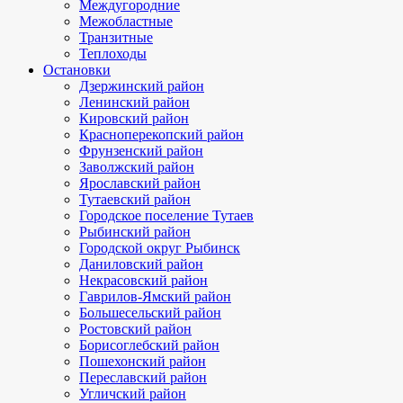
Междугородние
Межобластные
Транзитные
Теплоходы
Остановки
Дзержинский район
Ленинский район
Кировский район
Красноперекопский район
Фрунзенский район
Заволжский район
Ярославский район
Тутаевский район
Городское поселение Тутаев
Рыбинский район
Городской округ Рыбинск
Даниловский район
Некрасовский район
Гаврилов-Ямский район
Большесельский район
Ростовский район
Борисоглебский район
Пошехонский район
Переславский район
Угличский район