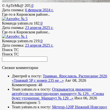
© ApTeMk@
205
0
Дата снимка:
6 февраля 2024 г.
Где-то в Кировском районе..
Команда yatrans.ru
182
0
Дата снимка:
23 апреля 2025 г.
Где-то в Кировском районе..
Команда yatrans.ru
219
0
Дата снимка:
23 апреля 2025 г.
Поиск ТС
Поиск ТС
Свежие комментарии
Дмитрий к посту:
Трамваи. Ярославль. Расписание 2026
«Травмай 5Р с номер 235 не ..»
Авг 08, 2026
Комментариев: 48
Team yatrans.ru к посту:
Открывается движение
автобусов по пригородному маршруту № 129..
«Снова
будет уточнение. Маршрут № 129 ..»
Июл 06, 2026
Комментариев: 5
Team yatrans.ru к посту:
Метеор-120Р Нижний Новгород