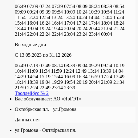
06:49
07:09
07:24
07:39
07:54
08:09
08:24
08:39
08:54
09:09
09:24
09:39
09:54
10:09
10:24
10:39
10:54
11:24
11:54
12:24
12:54
13:24
13:54
14:24
14:44
15:04
15:24
15:44
16:04
16:24
16:44
17:04
17:24
17:44
18:04
18:24
18:44
19:04
19:24
19:44
20:04
20:24
20:44
21:04
21:24
21:44
22:04
22:24
22:44
23:04
23:24
23:44
00:04
Выходные дни
C 13.05.2023
по 31.12.2026
06:49
07:19
07:49
08:14
08:39
09:04
09:29
09:54
10:19
10:44
11:09
11:34
11:59
12:24
12:49
13:14
13:39
14:04
14:29
14:54
15:19
15:44
16:09
16:34
16:59
17:24
17:49
18:14
18:39
19:04
19:29
19:54
20:19
20:44
21:09
21:34
21:59
22:24
22:49
23:14
23:39
Троллейбус № 2
Вас обслуживает:
АО «ЯрГЭТ»
Октябрьская пл. - ул.Громова
Данных нет
ул.Громова - Октябрьская пл.