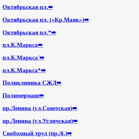
Октябрьская пл.
➠
Октябрьская пл. («Кр.Маяк»)
➠
Октябрьская пл.*
➠
пл.К.Маркса
➠
пл.К.Маркса'
➠
пл.К.Маркса*
➠
Поликлиника СЖД
➠
Полимермаш
➠
пр.Ленина (ул.Советская)
➠
пр.Ленина (ул.Угличская)
➠
Свободный труд (пр./б.)
➠